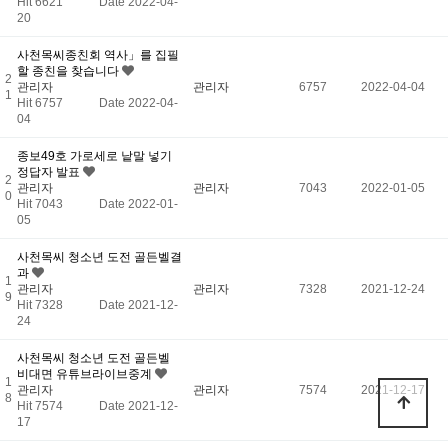
Hit 6621
Date 2022-04-
20
사천목씨종친회 역사」를 집필
할 종친을 찾습니다
2
관리자
관리자
6757
2022-04-04
1
Hit 6757
Date 2022-04-
04
종보49호 가로세로 낱말 넣기
정답자 발표
2
관리자
관리자
7043
2022-01-05
0
Hit 7043
Date 2022-01-
05
사천목씨 청소년 도전 골든벨결
과
1
관리자
관리자
7328
2021-12-24
9
Hit 7328
Date 2021-12-
24
사천목씨 청소년 도전 골든벨
비대면 유튜브라이브중계
1
관리자
관리자
7574
2021-12-17
8
Hit 7574
Date 2021-12-
17