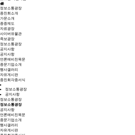
정보소통광장
종친회소개
가문소개
종중제도
자료광장
사이버유물관
족보광장
정보소통광장
공지사항
공지사항
언론에비친목문
종문기업소개
행사갤러리
자유게시판
종친회각종서식
정보소통광장
공지사항
정보소통광장
정보소통광장
공지사항
언론에비친목문
종문기업소개
행사갤러리
자유게시판