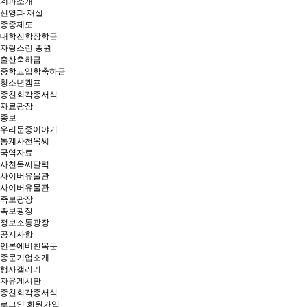
계파소개
선영과 재실
종중제도
대학진학장학금
자랑스런 종원
출산축하금
중학교입학축하금
청소년캠프
종친회각종서식
자료광장
종보
우리문중이야기
통계사천목씨
국역자료
사천목씨달력
사이버유물관
사이버유물관
족보광장
족보광장
정보소통광장
공지사항
언론에비친목문
종문기업소개
행사갤러리
자유게시판
종친회각종서식
로그인
회원가입