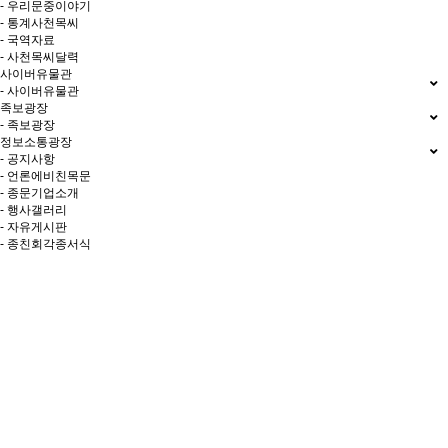
- 우리문중이야기
- 통계사천목씨
- 국역자료
- 사천목씨달력
사이버유물관
- 사이버유물관
족보광장
- 족보광장
정보소통광장
- 공지사항
- 언론에비친목문
- 종문기업소개
- 행사갤러리
- 자유게시판
- 종친회각종서식