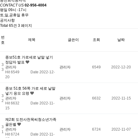
종친회각종서식
CONTACT US
02-956-4004
평일 09시 -17시
토,일,공휴일 휴무
공지사항
Total 65건
3 페이지
번
제목
글쓴이
조회
날짜
호
종보51호 가로세로 낱말 넣기
정답자 발표
3
관리자
관리자
6549
2022-12-20
3
Hit 6549
Date 2022-12-
20
종보 51호 56쪽 가로 세로 낱말
넣기 응모 요령
3
관리자
관리자
6632
2022-11-15
2
Hit 6632
Date 2022-11-
15
제2회 도전사천목씨청소년가족
골든벨
3
관리자
관리자
6724
2022-11-07
1
Hit 6724
Date 2022-11-