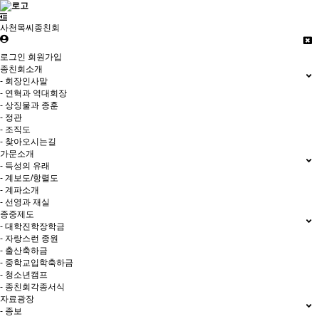
사천목씨종친회
로그인
회원가입
종친회소개
- 회장인사말
- 연혁과 역대회장
- 상징물과 종훈
- 정관
- 조직도
- 찾아오시는길
가문소개
- 득성의 유래
- 계보도/항렬도
- 계파소개
- 선영과 재실
종중제도
- 대학진학장학금
- 자랑스런 종원
- 출산축하금
- 중학교입학축하금
- 청소년캠프
- 종친회각종서식
자료광장
- 종보