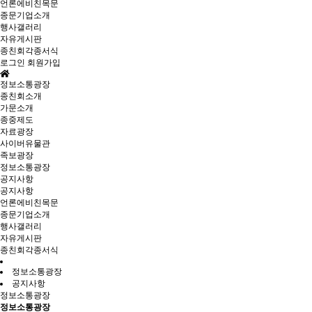
언론에비친목문
종문기업소개
행사갤러리
자유게시판
종친회각종서식
로그인
회원가입
정보소통광장
종친회소개
가문소개
종중제도
자료광장
사이버유물관
족보광장
정보소통광장
공지사항
공지사항
언론에비친목문
종문기업소개
행사갤러리
자유게시판
종친회각종서식
정보소통광장
공지사항
정보소통광장
정보소통광장