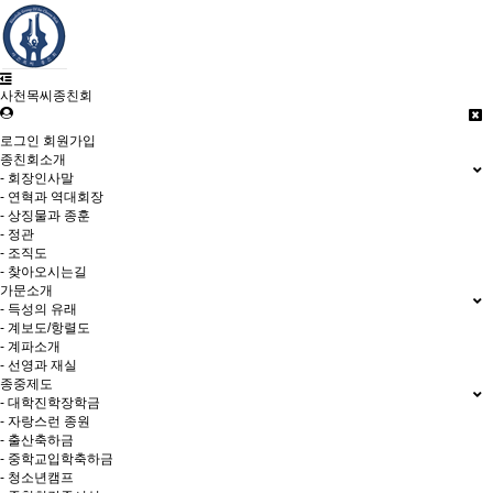
사천목씨종친회
로그인
회원가입
종친회소개
- 회장인사말
- 연혁과 역대회장
- 상징물과 종훈
- 정관
- 조직도
- 찾아오시는길
가문소개
- 득성의 유래
- 계보도/항렬도
- 계파소개
- 선영과 재실
종중제도
- 대학진학장학금
- 자랑스런 종원
- 출산축하금
- 중학교입학축하금
- 청소년캠프