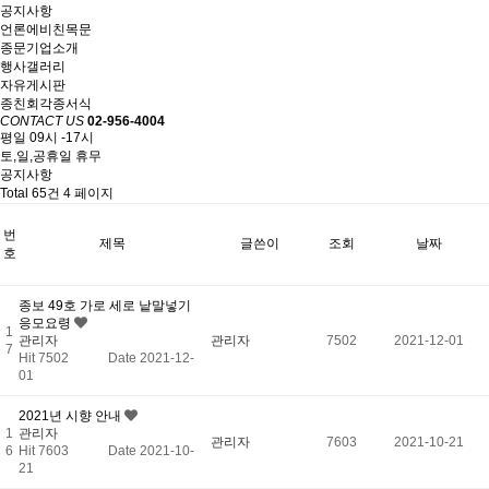
공지사항
언론에비친목문
종문기업소개
행사갤러리
자유게시판
종친회각종서식
CONTACT US
02-956-4004
평일 09시 -17시
토,일,공휴일 휴무
공지사항
Total 65건
4 페이지
번
제목
글쓴이
조회
날짜
호
종보 49호 가로 세로 낱말넣기
응모요령
1
관리자
관리자
7502
2021-12-01
7
Hit 7502
Date 2021-12-
01
2021년 시향 안내
1
관리자
관리자
7603
2021-10-21
6
Hit 7603
Date 2021-10-
21