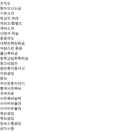
조직도
찾아오시는길
가문소개
득성의 유래
계보도/항렬도
계파소개
선영과 재실
종중제도
대학진학장학금
자랑스런 종원
출산축하금
중학교입학축하금
청소년캠프
종친회각종서식
자료광장
종보
우리문중이야기
통계사천목씨
국역자료
사천목씨달력
사이버유물관
사이버유물관
족보광장
족보광장
정보소통광장
공지사항