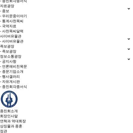
- 종친회각종서식
자료광장
- 종보
- 우리문중이야기
- 통계사천목씨
- 국역자료
- 사천목씨달력
사이버유물관
- 사이버유물관
족보광장
- 족보광장
정보소통광장
- 공지사항
- 언론에비친목문
- 종문기업소개
- 행사갤러리
- 자유게시판
- 종친회각종서식
종친회소개
회장인사말
연혁과 역대회장
상징물과 종훈
정관