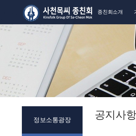
종친회소개
회장인사말
연혁과 역대회장
계
상징물과 종훈
정관
조직도
찾아오시는길
공지사
정보소통광장