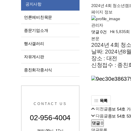
공지사항
2024년 4회 청소년캠
페이지 정보
언론에비친목문
관리자
종문기업소개
Hit 5,835회
댓글 0건
본문
행사갤러리
2024년 4회 
날짜: 2024년8월
자유게시판
장소 : 대전
신청접수 : 종친회 
종친회각종서식
목록
CONTACT US
이전글
종보 54호 
다음글
02-956-4004
종보 54호 
댓글
0
댓글목록