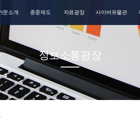
가문소개
종중제도
자료광장
사이버유물관
득성의 유래
대학진학장학금
종보
사이버유물관
보도/항렬도
자랑스런 종원
우리문중이야기
정보소통광장
계파소개
출산축하금
통계사천목씨
선영과 재실
중학교입학축하금
국역자료
청소년캠프
사천목씨달력
종친회각종서식
항