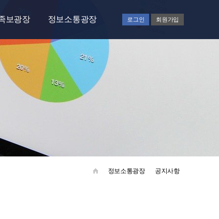
족보광장
정보소통광장
로그인
회원가입
족보광장
공지사항
언론에비친목문
종문기업소개
행사갤러리
자유게시판
종친회각종서식
정보소통광장
공지사항