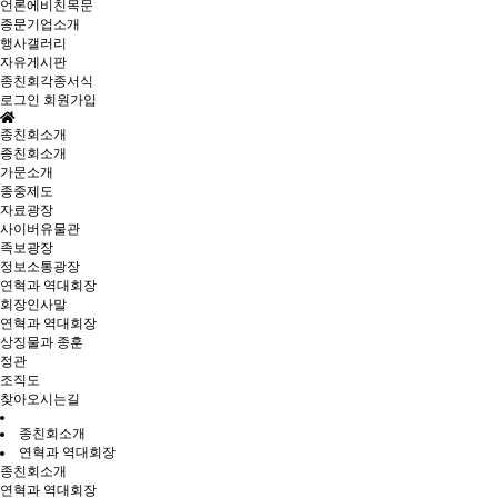
언론에비친목문
종문기업소개
행사갤러리
자유게시판
종친회각종서식
로그인
회원가입
종친회소개
종친회소개
가문소개
종중제도
자료광장
사이버유물관
족보광장
정보소통광장
연혁과 역대회장
회장인사말
연혁과 역대회장
상징물과 종훈
정관
조직도
찾아오시는길
종친회소개
연혁과 역대회장
종친회소개
연혁과 역대회장