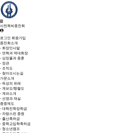
사천목씨종친회
로그인
회원가입
종친회소개
- 회장인사말
- 연혁과 역대회장
- 상징물과 종훈
- 정관
- 조직도
- 찾아오시는길
가문소개
- 득성의 유래
- 계보도/항렬도
- 계파소개
- 선영과 재실
종중제도
- 대학진학장학금
- 자랑스런 종원
- 출산축하금
- 중학교입학축하금
- 청소년캠프