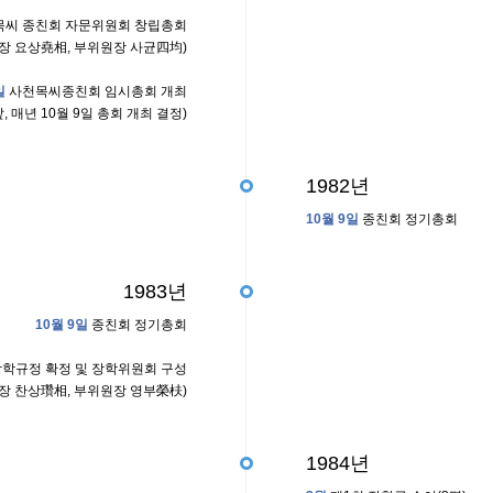
씨 종친회 자문위원회 창립총회
장 요상堯相, 부위원장 사균四均)
일
사천목씨종친회 임시총회 개최
 매년 10월 9일 총회 개최 결정)
1982년
10월 9일
종친회 정기총회
1983년
10월 9일
종친회 정기총회
장학규정 확정 및 장학위원회 구성
장 찬상瓚相, 부위원장 영부榮枎)
1984년