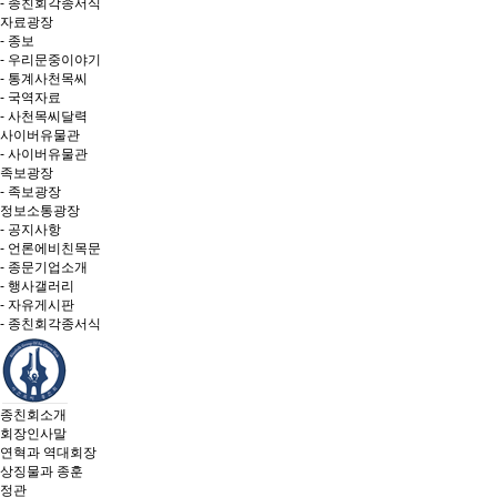
- 종친회각종서식
자료광장
- 종보
- 우리문중이야기
- 통계사천목씨
- 국역자료
- 사천목씨달력
사이버유물관
- 사이버유물관
족보광장
- 족보광장
정보소통광장
- 공지사항
- 언론에비친목문
- 종문기업소개
- 행사갤러리
- 자유게시판
- 종친회각종서식
종친회소개
회장인사말
연혁과 역대회장
상징물과 종훈
정관