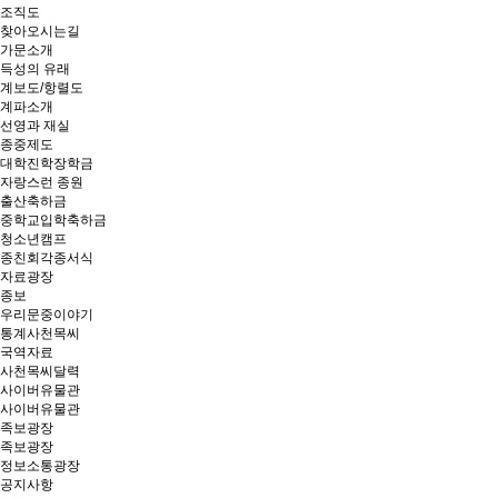
조직도
찾아오시는길
가문소개
득성의 유래
계보도/항렬도
계파소개
선영과 재실
종중제도
대학진학장학금
자랑스런 종원
출산축하금
중학교입학축하금
청소년캠프
종친회각종서식
자료광장
종보
우리문중이야기
통계사천목씨
국역자료
사천목씨달력
사이버유물관
사이버유물관
족보광장
족보광장
정보소통광장
공지사항