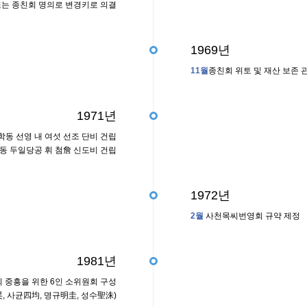
또는 종친회 명의로 변경키로 의결
1969년
11월
종친회 위토 및 재산 보존 
1971년
학동 선영 내 여섯 선조 단비 건립
동 두일당공 휘 첨詹 신도비 건립
1972년
2월
사천목씨번영회 규약 제정
1981년
 중흥을 위한 6인 소위원회 구성
, 사균四均, 명규明圭, 성수聖洙)