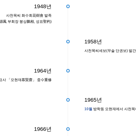
1948년
사천목씨 화수회花樹會 발족
源鳳 부회장 붕상鵬相, 성표聖杓)
1958년
사천목씨세보(무술 단권보) 발간
1964년
 묘사 「모현재慕賢齋」 중수重修
1965년
10월
방학동 모현재에서 사천목씨
1966년