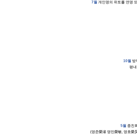
7월
개인명의 위토를 연명 
10월
방
평내
5월
종친회
(영준榮濬 영민榮敏, 영호榮昊