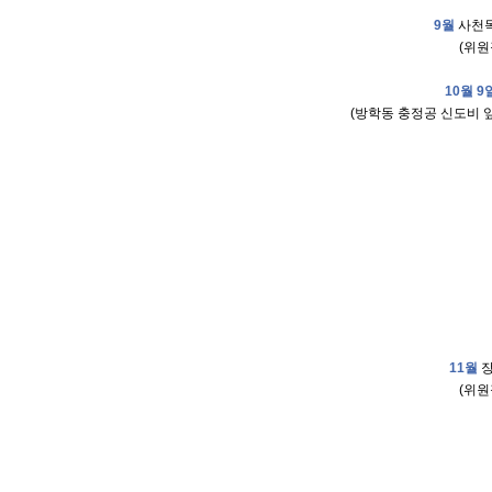
9월
사천목
(위원
10월 9
(방학동 충정공 신도비 앞,
11월
(위원