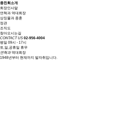
종친회소개
회장인사말
연혁과 역대회장
상징물과 종훈
정관
조직도
찾아오시는길
CONTACT US
02-956-4004
평일 09시 - 17시
토,일,공휴일 휴무
연혁과
역대회장
1948년부터 현재까지 발자취입니다.