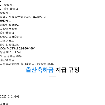
종중제도
출산축하금
종중제도
홈페이지를 방문해주셔서 감사합니다.
종중제도
대학진학장학금
자랑스런 종원
출산축하금
중학교입학축하금
청소년캠프
종친회각종서식
CONTACT US
02-956-4004
평일 09시 - 17시
토,일,공휴일 휴무
출산축하금
사천목씨종친회 출산축하금 신청방법입니다.
출산축하금
지급 규정
2025. 1. 1 시행
□ 목 적