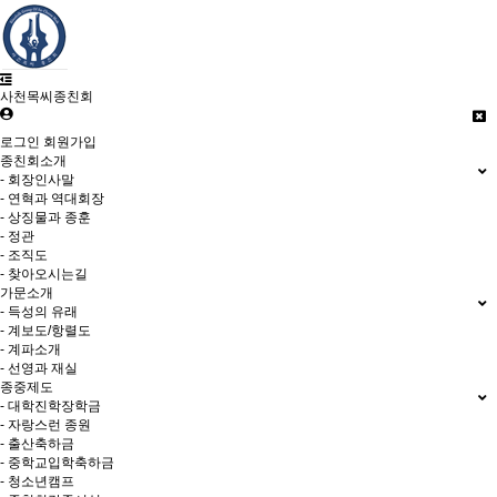
사천목씨종친회
로그인
회원가입
종친회소개
- 회장인사말
- 연혁과 역대회장
- 상징물과 종훈
- 정관
- 조직도
- 찾아오시는길
가문소개
- 득성의 유래
- 계보도/항렬도
- 계파소개
- 선영과 재실
종중제도
- 대학진학장학금
- 자랑스런 종원
- 출산축하금
- 중학교입학축하금
- 청소년캠프