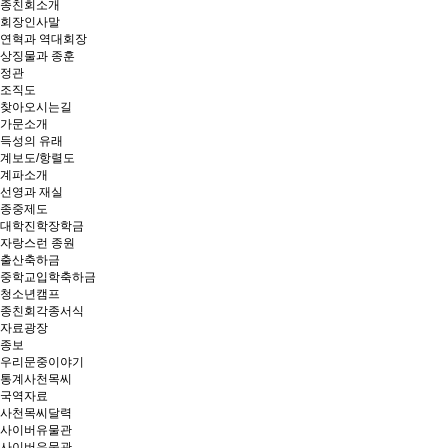
종친회소개
회장인사말
연혁과 역대회장
상징물과 종훈
정관
조직도
찾아오시는길
가문소개
득성의 유래
계보도/항렬도
계파소개
선영과 재실
종중제도
대학진학장학금
자랑스런 종원
출산축하금
중학교입학축하금
청소년캠프
종친회각종서식
자료광장
종보
우리문중이야기
통계사천목씨
국역자료
사천목씨달력
사이버유물관
사이버유물관