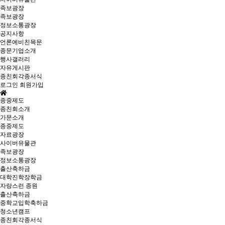
족보광장
족보광장
정보소통광장
공지사항
언론에비친목문
종문기업소개
행사갤러리
자유게시판
종친회각종서식
로그인
회원가입
종중제도
종친회소개
가문소개
종중제도
자료광장
사이버유물관
족보광장
정보소통광장
출산축하금
대학진학장학금
자랑스런 종원
출산축하금
중학교입학축하금
청소년캠프
종친회각종서식