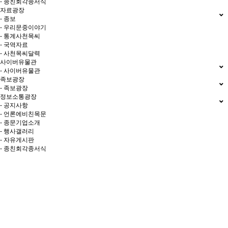
- 종친회각종서식
자료광장
- 종보
- 우리문중이야기
- 통계사천목씨
- 국역자료
- 사천목씨달력
사이버유물관
- 사이버유물관
족보광장
- 족보광장
정보소통광장
- 공지사항
- 언론에비친목문
- 종문기업소개
- 행사갤러리
- 자유게시판
- 종친회각종서식